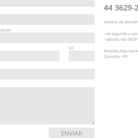
44 3629-
Horário de atendi
Celular
- de segunda a sext
- sábado das 08:00 
UF
Avenida Alan Karde
Cianorte - PR
ENVIAR