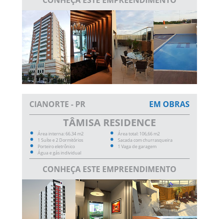
CIANORTE - PR
EM OBRAS
TÂMISA RESIDENCE
Área interna: 66.34 m2
Área total: 106,66 m2
1 Suíte e 2 Dormitórios
Sacada com churrasqueira
Porteiro eletrônico
1 Vaga de garagem
Água e gás individual
CONHEÇA ESTE EMPREENDIMENTO