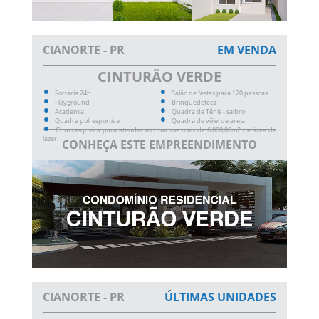
CIANORTE - PR
EM VENDA
CINTURÃO VERDE
Portaria 24h
Salão de festas para 120 pessoas
Playground
Brinquedoteca
Academia
Quadra de Tênis - saibro
Quadra poli esportiva
Quadra de vôlei de areia
Churrasqueira para atender as quadras mais de 6.000,00m2 de área de
lazer.
CONHEÇA ESTE EMPREENDIMENTO
CIANORTE - PR
ÚLTIMAS UNIDADES