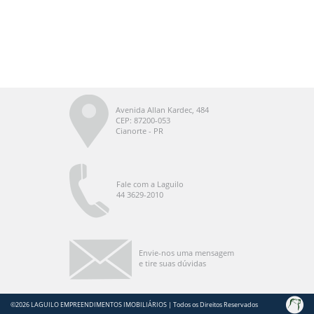
Avenida Allan Kardec, 484
CEP: 87200-053
Cianorte - PR
Fale com a Laguilo
44 3629-2010
Envie-nos uma mensagem
e tire suas dúvidas
©2026 LAGUILO EMPREENDIMENTOS IMOBILIÁRIOS | Todos os Direitos Reservados