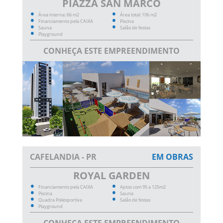
PIAZZA SAN MARCO
Área interna: 66 m2
Área total: 106 m2
Financiamento pela CAIXA
Piscina
Sauna
Salão de festas
Playground
CONHEÇA ESTE EMPREENDIMENTO
CAFELANDIA - PR
EM OBRAS
ROYAL GARDEN
Financiamento pela CAIXA
Aptos com 95 a 125m2
Piscina
Sauna
Quadra Poliesportiva
Salão de festas
Playground
CONHEÇA ESTE EMPREENDIMENTO