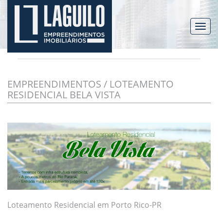
Toggl
navig
EMPREENDIMENTOS / LOTEAMENTO
RESIDENCIAL BELA VISTA
Loteamento Residencial em Porto Rico-PR